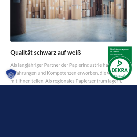
Qualität schwarz auf weiß
Als langjähriger Partner der Papierindustrie haben wir
Erfahrungen und Kompetenzen erworben, die wir gerne
mit Ihnen teilen. Als regionales Papierzentrum lagern,
kommissionieren und transportieren wir
verschiedenste Papier- und Kartonageprodukte in
unseren Lagerhallen. Die dadurch entstehenden
Synergieeffekte geben wir gerne an unsere Kunden
weiter.
Equipment: