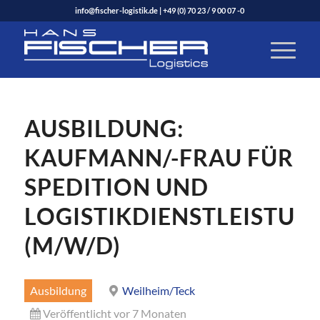
info@fischer-logistik.de
|
+49 (0) 70 23 / 9 00 07 -0
AUSBILDUNG:
KAUFMANN/-FRAU FÜR
SPEDITION UND
LOGISTIKDIENSTLEISTUN
(M/W/D)
Ausbildung
Weilheim/Teck
Veröffentlicht vor 7 Monaten