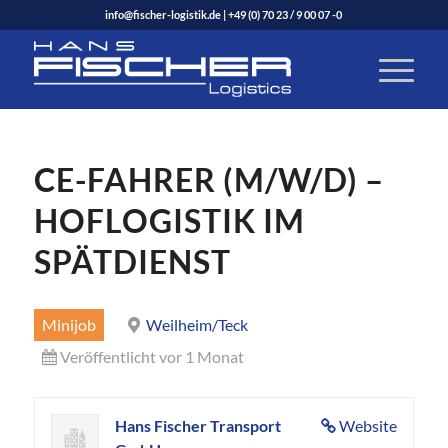
info@fischer-logistik.de
|
+49 (0) 70 23 / 9 00 07 -0
CE-FAHRER (M/W/D) –
HOFLOGISTIK IM
SPÄTDIENST
Minijob
Weilheim/Teck
Veröffentlicht vor 1 Monat
Hans Fischer Transport
Website