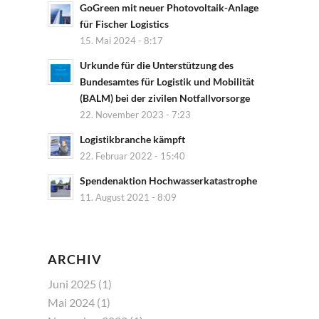
GoGreen mit neuer Photovoltaik-Anlage
für Fischer Logistics
15. Mai 2024 - 8:17
Urkunde für die Unterstützung des
Bundesamtes für Logistik und Mobilität
(BALM) bei der zivilen Notfallvorsorge
22. November 2023 - 7:23
Logistikbranche kämpft
22. Februar 2022 - 15:40
Spendenaktion Hochwasserkatastrophe
11. August 2021 - 8:09
ARCHIV
Juni 2025
(1)
Mai 2024
(1)